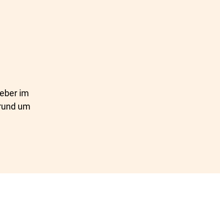
geber im
 rund um