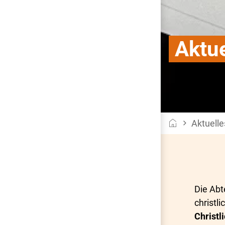
Aktu
de
Aktuelle
Die Abt
christl
Christl