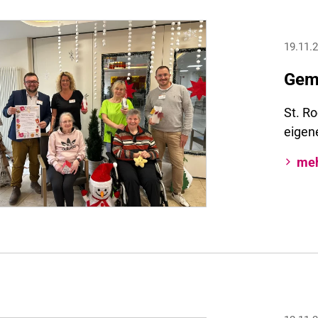
19.11.
Geme
St. R
eigen
me