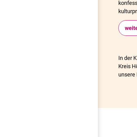
konfess
kulturp
weit
In der 
Kreis H
unsere 